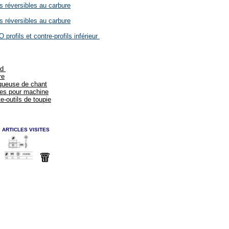
s réversibles au carbure
s réversibles au carbure
profils et contre-profils inférieur
rd
re
aqueuse de chant
les pour machine
e-outils de toupie