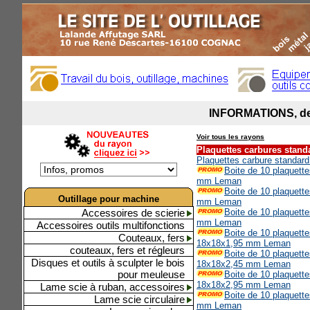
Voir tous les rayons
Plaquettes carbures stan
Plaquettes carbure standar
Boite de 10 plaquett
mm Leman
Boite de 10 plaquett
Outillage pour machine
mm Leman
Accessoires de scierie
Boite de 10 plaquett
mm Leman
Accessoires outils multifonctions
Boite de 10 plaquette
Couteaux, fers
18x18x1,95 mm Leman
couteaux, fers et régleurs
Boite de 10 plaquette
Disques et outils à sculpter le bois
18x18x2,45 mm Leman
pour meuleuse
Boite de 10 plaquette
18x18x2,95 mm Leman
Lame scie à ruban, accessoires
Boite de 10 plaquett
Lame scie circulaire
mm Leman