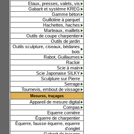
Etaux, presses, valets, vis
Gabarit et système KREG
Gamme béton
Guillotine à parquet
Hachettes, haches
Marteaux, maillets
Outils de coupe charpentier
Outils de jardin
Outils sculpture, ciseaux, bédanes
bois
Rabot, Guillaumes
Racloir
Scie à main
Scie Japonaise SILKY
Sculpture sur Pierre
Serrage
Tournevis, embout de vissage
Mesures, traçages
Appareil de mesure digital
Compas
Equerre cornière
Équerre de charpentier
Équerre, fausse équerre, equerre
d'onglet
Gabarit de traçage