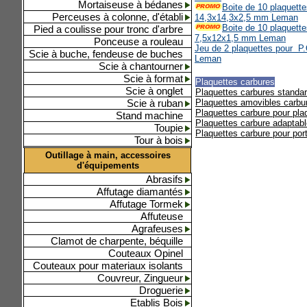
Mortaiseuse à bédanes
Boite de 10 plaquette
Perceuses à colonne, d'établi
14,3x14,3x2,5 mm Leman
Boite de 10 plaquette
Pied a coulisse pour tronc d'arbre
7,5x12x1,5 mm Leman
Ponceuse a rouleau
Jeu de 2 plaquettes pour P.O 
Scie à buche, fendeuse de buches
Leman
Scie à chantourner
Scie à format
Plaquettes carbures
Scie à onglet
Plaquettes carbures standa
Scie à ruban
Plaquettes amovibles carbu
Plaquettes carbure pour pl
Stand machine
Plaquettes carbure adaptab
Toupie
Plaquettes carbure pour port
Tour à bois
Outillage à main, accessoires
d'équipements
Abrasifs
Affutage diamantés
Affutage Tormek
Affuteuse
Agrafeuses
Clamot de charpente, béquille
Couteaux Opinel
Couteaux pour materiaux isolants
Couvreur, Zingueur
Droguerie
Etablis Bois