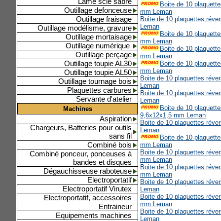
Lame scie sabre
Boite de 10 plaquett
Outillage defonceuse
mm Leman
Outillage fraisage
Boite de 10 plaquettes réve
Leman
Outillage modélisme, gravure
Boite de 10 plaquett
Outillage mortaisage
mm Leman
Outillage numérique
Boite de 10 plaquett
Outillage perçage
mm Leman
Outillage toupie AL30
Boite de 10 plaquett
mm Leman
Outillage toupie AL50
Boite de 10 plaquettes réve
Outillage tournage bois
Leman
Plaquettes carbures
Boite de 10 plaquettes réve
Servante d'atelier
Leman
Boite de 10 plaquette
Machines
9,6x12x1,5 mm Leman
Aspiration
Boite de 10 plaquettes réve
Chargeurs, Batteries pour outils
Leman
sans fil
Boite de 10 plaquett
Combiné bois
mm Leman
Boite de 10 plaquettes réve
Combiné ponceur, ponceuses à
mm Leman
bandes et disques
Boite de 10 plaquettes réve
Dégauchisseuse raboteuse
mm Leman
Electroportatif
Boite de 10 plaquettes réve
Electroportatif Virutex
Leman
Boite de 10 plaquettes réve
Electroportatif, accessoires
mm Leman
Entraineur
Boite de 10 plaquettes réve
Equipements machines
Leman