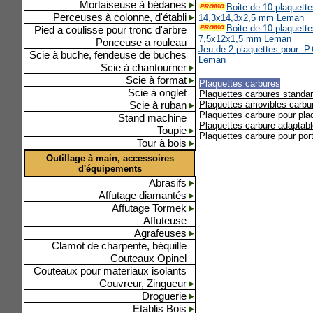
Mortaiseuse à bédanes
Boite de 10 plaquette
Perceuses à colonne, d'établi
14,3x14,3x2,5 mm Leman
Boite de 10 plaquette
Pied a coulisse pour tronc d'arbre
7,5x12x1,5 mm Leman
Ponceuse a rouleau
Jeu de 2 plaquettes pour P.O 
Scie à buche, fendeuse de buches
Leman
Scie à chantourner
Scie à format
Plaquettes carbures
Scie à onglet
Plaquettes carbures standa
Scie à ruban
Plaquettes amovibles carbu
Plaquettes carbure pour pl
Stand machine
Plaquettes carbure adaptab
Toupie
Plaquettes carbure pour port
Tour à bois
Outillage à main, accessoires
d'équipements
Abrasifs
Affutage diamantés
Affutage Tormek
Affuteuse
Agrafeuses
Clamot de charpente, béquille
Couteaux Opinel
Couteaux pour materiaux isolants
Couvreur, Zingueur
Droguerie
Etablis Bois