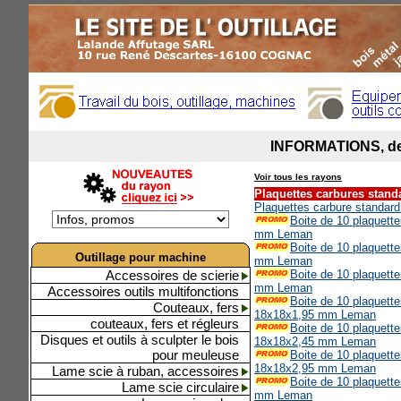
Voir tous les rayons
Plaquettes carbures stan
Plaquettes carbure standar
Boite de 10 plaquett
mm Leman
Boite de 10 plaquett
Outillage pour machine
mm Leman
Accessoires de scierie
Boite de 10 plaquett
mm Leman
Accessoires outils multifonctions
Boite de 10 plaquette
Couteaux, fers
18x18x1,95 mm Leman
couteaux, fers et régleurs
Boite de 10 plaquette
Disques et outils à sculpter le bois
18x18x2,45 mm Leman
pour meuleuse
Boite de 10 plaquette
18x18x2,95 mm Leman
Lame scie à ruban, accessoires
Boite de 10 plaquett
Lame scie circulaire
mm Leman