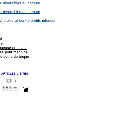
s réversibles au carbure
s réversibles au carbure
profils et contre-profils inférieur
rd
re
aqueuse de chant
les pour machine
e-outils de toupie