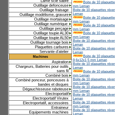
Lame scie sabre
Boite de 10 plaquett
Outillage defonceuse
mm Leman
Outillage fraisage
Boite de 10 plaquettes réve
Leman
Outillage modélisme, gravure
Boite de 10 plaquett
Outillage mortaisage
mm Leman
Outillage numérique
Boite de 10 plaquett
Outillage perçage
mm Leman
Outillage toupie AL30
Boite de 10 plaquett
mm Leman
Outillage toupie AL50
Boite de 10 plaquettes réve
Outillage tournage bois
Leman
Plaquettes carbures
Boite de 10 plaquettes réve
Servante d'atelier
Leman
Boite de 10 plaquette
Machines
9,6x12x1,5 mm Leman
Aspiration
Boite de 10 plaquettes réve
Chargeurs, Batteries pour outils
Leman
sans fil
Boite de 10 plaquett
Combiné bois
mm Leman
Boite de 10 plaquettes réve
Combiné ponceur, ponceuses à
mm Leman
bandes et disques
Boite de 10 plaquettes réve
Dégauchisseuse raboteuse
mm Leman
Electroportatif
Boite de 10 plaquettes réve
Electroportatif Virutex
Leman
Boite de 10 plaquettes réve
Electroportatif, accessoires
mm Leman
Entraineur
Boite de 10 plaquettes réve
Equipements machines
Leman