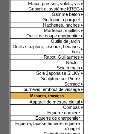
Etaux, presses, valets, vis
Gabarit et système KREG
Gamme béton
Guillotine à parquet
Hachettes, haches
Marteaux, maillets
Outils de coupe charpentier
Outils de jardin
Outils sculpture, ciseaux, bédanes
bois
Rabot, Guillaumes
Racloir
Scie à main
Scie Japonaise SILKY
Sculpture sur Pierre
Serrage
Tournevis, embout de vissage
Mesures, traçages
Appareil de mesure digital
Compas
Equerre cornière
Équerre de charpentier
Équerre, fausse équerre, equerre
d'onglet
Gabarit de traçage