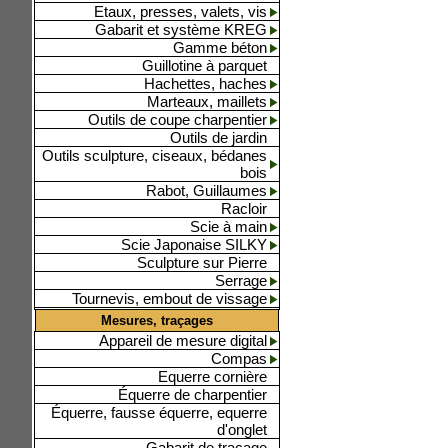
Etaux, presses, valets, vis
Gabarit et système KREG
Gamme béton
Guillotine à parquet
Hachettes, haches
Marteaux, maillets
Outils de coupe charpentier
Outils de jardin
Outils sculpture, ciseaux, bédanes
bois
Rabot, Guillaumes
Racloir
Scie à main
Scie Japonaise SILKY
Sculpture sur Pierre
Serrage
Tournevis, embout de vissage
Mesures, traçages
Appareil de mesure digital
Compas
Equerre cornière
Équerre de charpentier
Équerre, fausse équerre, equerre
d'onglet
Gabarit de traçage