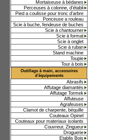
Mortaiseuse à bédanes
Perceuses à colonne, d'établi
Pied a coulisse pour tronc d'arbre
Ponceuse a rouleau
Scie à buche, fendeuse de buches
Scie à chantourner
Scie à format
Scie à onglet
Scie à ruban
Stand machine
Toupie
Tour à bois
Outillage à main, accessoires
d'équipements
Abrasifs
Affutage diamantés
Affutage Tormek
Affuteuse
Agrafeuses
Clamot de charpente, béquille
Couteaux Opinel
Couteaux pour materiaux isolants
Couvreur, Zingueur
Droguerie
Etablis Bois