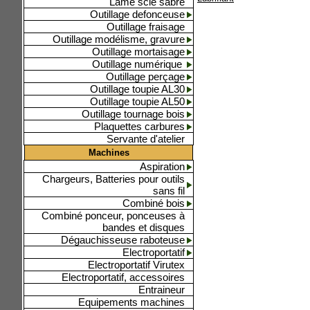
Lame scie sabre
Outillage defonceuse
Outillage fraisage
Outillage modélisme, gravure
Outillage mortaisage
Outillage numérique
Outillage perçage
Outillage toupie AL30
Outillage toupie AL50
Outillage tournage bois
Plaquettes carbures
Servante d'atelier
Machines
Aspiration
Chargeurs, Batteries pour outils
sans fil
Combiné bois
Combiné ponceur, ponceuses à
bandes et disques
Dégauchisseuse raboteuse
Electroportatif
Electroportatif Virutex
Electroportatif, accessoires
Entraineur
Equipements machines