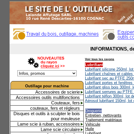
Voir tous les rayons
Lubrifiant
Lubrifiant silicone 250ml, lo
Lubrifiant chaînes et cable
Lubrifiant sec au PTFE 250m
Lubrifiant portes et fenêtres
Outillage pour machine
Lubrifiant gliss bois 300ml, 
Accessoires de scierie
Lubrifiant serrures au PTFE 
Lubrifiant téflon 300ml, lot 
Accessoires outils multifonctions
Aérosol lubrifiant 150ml, lot
Couteaux, fers
couteaux, fers et régleurs
Droguerie
Disques et outils à sculpter le bois
Entretien, nettoyants
pour meuleuse
Traitement matériaux
Lame scie à ruban, accessoires
Véhicule
Huile
Lame scie circulaire
Lubrifiant