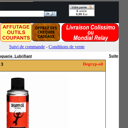
Suite
oguerie
Lubrifiant
 3
Degryp-oil