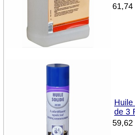
61,74
Huile
de 3 
59,62