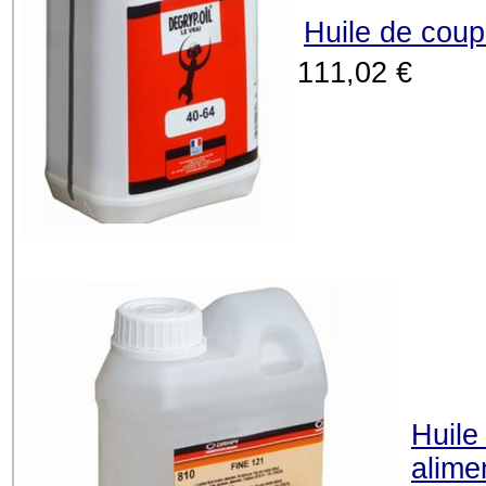
Huile de coup
111,02 €
Huile
alime