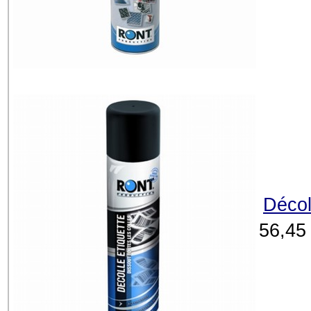
Décol
56,45