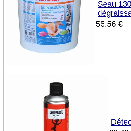
Seau 130
dégraiss
56,56 €
Détec