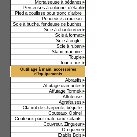
Mortaiseuse à bédanes
Perceuses à colonne, d'établi
Pied a coulisse pour tronc d'arbre
Ponceuse a rouleau
Scie à buche, fendeuse de buches
Scie à chantourner
Scie à format
Scie à onglet
Scie à ruban
Stand machine
Toupie
Tour à bois
Outillage à main, accessoires
d'équipements
Abrasifs
Affutage diamantés
Affutage Tormek
Affuteuse
Agrafeuses
Clamot de charpente, béquille
Couteaux Opinel
Couteaux pour materiaux isolants
Couvreur, Zingueur
Droguerie
Etablis Bois