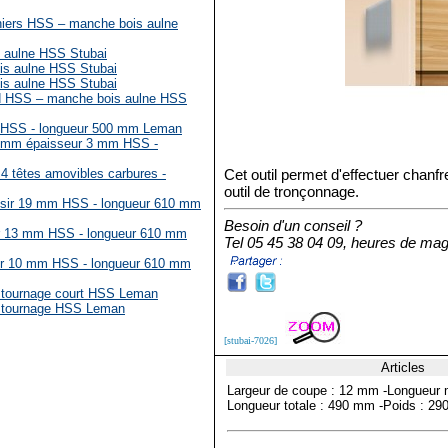
niers HSS – manche bois aulne
 aulne HSS Stubai
is aulne HSS Stubai
is aulne HSS Stubai
d HSS – manche bois aulne HSS
 HSS - longueur 500 mm Leman
15 mm épaisseur 3 mm HSS -
4 têtes amovibles carbures -
Cet outil permet d'effectuer chanf
outil de tronçonnage.
ssir 19 mm HSS - longueur 610 mm
Besoin d'un conseil ?
er 13 mm HSS - longueur 610 mm
Tel 05 45 38 04 09, heures de mag
er 10 mm HSS - longueur 610 mm
de tournage court HSS Leman
de tournage HSS Leman
[stubai-7026]
Articles
Largeur de coupe : 12 mm -Longueur
Longueur totale : 490 mm -Poids : 29