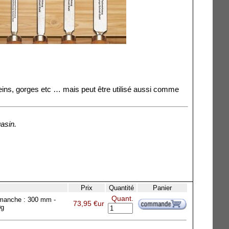
reins, gorges etc … mais peut être utilisé aussi comme
asin.
Prix
Quantité
Panier
Quant.
 manche : 300 mm -
73,95 €ur
0g