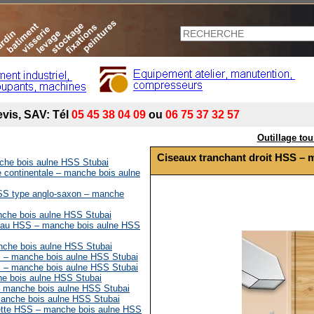
Outillage to
Ciseaux tranchant droit HSS –
che bois aulne HSS Stubai
 continentale – manche bois aulne
SS type anglo-saxon – manche
che bois aulne HSS Stubai
seau HSS – manche bois aulne HSS
nche bois aulne HSS Stubai
S – manche bois aulne HSS Stubai
S – manche bois aulne HSS Stubai
e bois aulne HSS Stubai
– manche bois aulne HSS Stubai
manche bois aulne HSS Stubai
uette HSS – manche bois aulne HSS