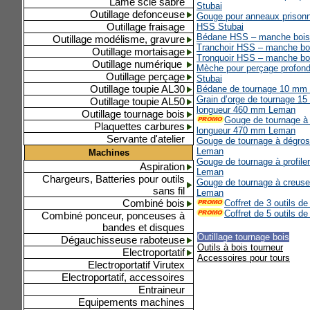
Lame scie sabre
Stubai
Outillage defonceuse
Gouge pour anneaux prison
Outillage fraisage
HSS Stubai
Bédane HSS – manche bois
Outillage modélisme, gravure
Tranchoir HSS – manche bo
Outillage mortaisage
Tronquoir HSS – manche bo
Outillage numérique
Mèche pour perçage profon
Outillage perçage
Stubai
Outillage toupie AL30
Bédane de tournage 10 mm
Grain d’orge de tournage 
Outillage toupie AL50
longueur 460 mm Leman
Outillage tournage bois
Gouge de tournage à 
Plaquettes carbures
longueur 470 mm Leman
Servante d'atelier
Gouge de tournage à dégro
Leman
Machines
Gouge de tournage à profil
Aspiration
Leman
Chargeurs, Batteries pour outils
Gouge de tournage à creus
sans fil
Leman
Combiné bois
Coffret de 3 outils 
Coffret de 5 outils 
Combiné ponceur, ponceuses à
bandes et disques
Outillage tournage bois
Dégauchisseuse raboteuse
Outils à bois tourneur
Electroportatif
Accessoires pour tours
Electroportatif Virutex
Electroportatif, accessoires
Entraineur
Equipements machines