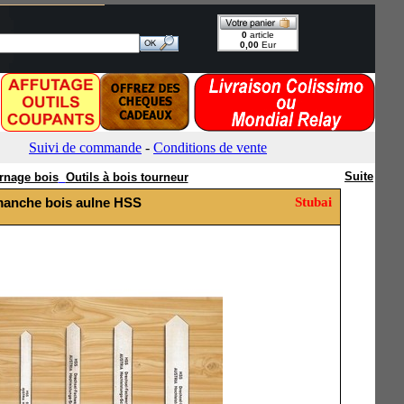
Suite
urnage bois
Outils à bois tourneur
 manche bois aulne HSS
Stubai