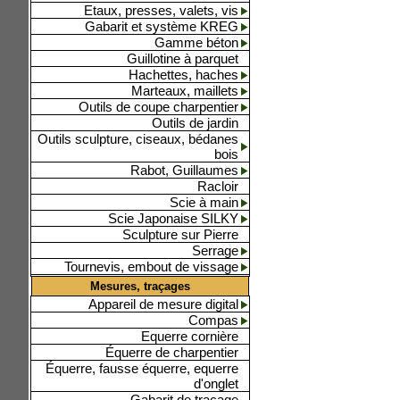
Etaux, presses, valets, vis
Gabarit et système KREG
Gamme béton
Guillotine à parquet
Hachettes, haches
Marteaux, maillets
Outils de coupe charpentier
Outils de jardin
Outils sculpture, ciseaux, bédanes
bois
Rabot, Guillaumes
Racloir
Scie à main
Scie Japonaise SILKY
Sculpture sur Pierre
Serrage
Tournevis, embout de vissage
Mesures, traçages
Appareil de mesure digital
Compas
Equerre cornière
Équerre de charpentier
Équerre, fausse équerre, equerre
d'onglet
Gabarit de traçage