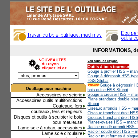
Voir tous les rayons
Outils à bois tourneur
Gouge à profiler HSS – man
Gouge à dégrossir HSS type
HSS Stubai
Gouge à dégrossir H
Outillage pour machine
bois aulne HSS Stubai
Accessoires de scierie
Gouge à creuser HSS – man
Plane standards double bi
Accessoires outils multifonctions
Stubai
Couteaux, fers
Ciseaux arrondis HSS – ma
couteaux, fers et régleurs
Ciseaux tranchant droit HS
Disques et outils à sculpter le bois
Ciseaux tranchant droit HS
pour meuleuse
Planes-ovales HSS – manch
Racloir coudé arrondi HSS 
Lame scie à ruban, accessoires
Racloir coudé droit HSS – 
Lame scie circulaire
Racloir multiformes à plaq