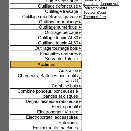
Lame scie sabre
Jumelles, longue vue
Outillage defonceuse
Réfractomètre
Outillage fraisage
Testeur d'eau
Outillage modélisme, gravure
Thermomètre
Outillage mortaisage
Outillage numérique
Outillage perçage
Outillage toupie AL30
Outillage toupie AL50
Outillage tournage bois
Plaquettes carbures
Servante d'atelier
Machines
Aspiration
Chargeurs, Batteries pour outils
sans fil
Combiné bois
Combiné ponceur, ponceuses à
bandes et disques
Dégauchisseuse raboteuse
Electroportatif
Electroportatif Virutex
Electroportatif, accessoires
Entraineur
Equipements machines