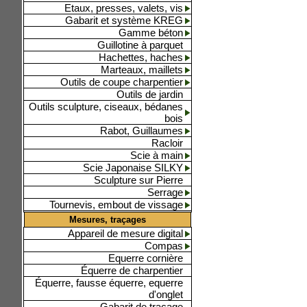
Etaux, presses, valets, vis
Gabarit et système KREG
Gamme béton
Guillotine à parquet
Hachettes, haches
Marteaux, maillets
Outils de coupe charpentier
Outils de jardin
Outils sculpture, ciseaux, bédanes
bois
Rabot, Guillaumes
Racloir
Scie à main
Scie Japonaise SILKY
Sculpture sur Pierre
Serrage
Tournevis, embout de vissage
Mesures, traçages
Appareil de mesure digital
Compas
Equerre cornière
Équerre de charpentier
Équerre, fausse équerre, equerre
d'onglet
Gabarit de traçage