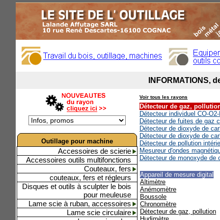
Voir tous les rayons
Détecteur de gaz, pollutio
Détecteur individuel CO-O
Détecteur de fuites de gaz 
Détecteur de dioxyde de ca
Détecteur de dioxyde de car
Outillage pour machine
Détecteur de pollution intér
Accessoires de scierie
Mesureur d'ondes magnétiq
Détecteur de monoxyde de 
Accessoires outils multifonctions
Couteaux, fers
Appareil de mesure digital
couteaux, fers et régleurs
Altimètre
Disques et outils à sculpter le bois
Anémomètre
pour meuleuse
Boussole
Lame scie à ruban, accessoires
Chronomètre
Détecteur de gaz, pollution
Lame scie circulaire
Hudimètre