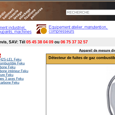
Appareil de mesure dig
n
Détecteur de fuites de gaz combustib
2-H2S-LEL Feku
combustible Feku
rbone Feku
bone intérieur Feku
ieure Feku
ues 3 axes Feku
carbone Feku