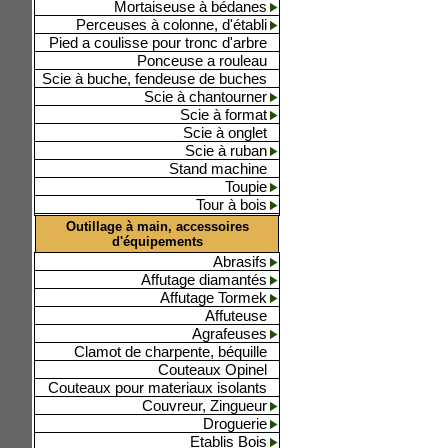
Mortaiseuse à bédanes
Perceuses à colonne, d'établi
Pied a coulisse pour tronc d'arbre
Ponceuse a rouleau
Scie à buche, fendeuse de buches
Scie à chantourner
Scie à format
Scie à onglet
Scie à ruban
Stand machine
Toupie
Tour à bois
Outillage à main, accessoires
d'équipements
Abrasifs
Affutage diamantés
Affutage Tormek
Affuteuse
Agrafeuses
Clamot de charpente, béquille
Couteaux Opinel
Couteaux pour materiaux isolants
Couvreur, Zingueur
Droguerie
Etablis Bois